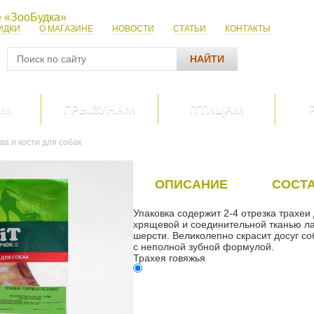
ИДКИ
О МАГАЗИНЕ
НОВОСТИ
СТАТЬИ
КОНТАКТЫ
НАЙТИ
АМ
ГРЫЗУНАМ
ПТИЦАМ
ва и кости для собак
ОПИСАНИЕ
СОСТ
Упаковка содержит 2-4 отрезка трахеи
хрящевой и соединительной тканью ла
шерсти. Великолепно скрасит досуг со
с неполной зубной формулой.
Трахея говяжья