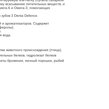
нтируемую клетчатку (пульпа сахарной
му всасыванию питательных веществ, и
мега-6 и Омега-3, помогающих
 зубов 3 Denta Defence.
й и ароматизаторов. Содержит
феролы).
.
я вода.
лки животного происхождения (птица),
ительных белков, гидролизат белков
укты брожения, яичный порошок, рыбий