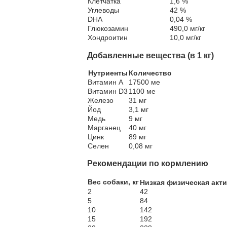
Клетчатка
1,6 %
Углеводы
42 %
DHA
0,04 %
Глюкозамин
490,0 мг/кг
Хондроитин
10,0 мг/кг
Добавленные вещества (в 1 кг)
Нутриенты
Количество
Витамин А
17500 ме
Витамин D3
1100 ме
Железо
31 мг
Йод
3,1 мг
Медь
9 мг
Марганец
40 мг
Цинк
89 мг
Селен
0,08 мг
Рекомендации по кормлению
Вес собаки, кг
Низкая физическая акт
2
42
5
84
10
142
15
192