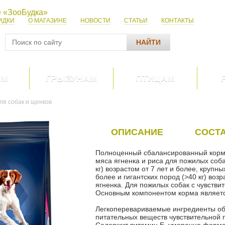
ИДКИ
О МАГАЗИНЕ
НОВОСТИ
СТАТЬИ
КОНТАКТЫ
НАЙТИ
АМ
ГРЫЗУНАМ
ПТИЦАМ
ля собак и щенков
ОПИСАНИЕ
СОСТ
Полноценный сбалансированный корм E
мяса ягненка и риса для пожилых соба
кг) возрастом от 7 лет и более, крупны
более и гигантских пород (>40 кг) воз
ягненка. Для пожилых собак с чувств
Основным компонентом корма являетс
Легкоперевариваемые ингредиенты об
питательных веществ чувствительной 