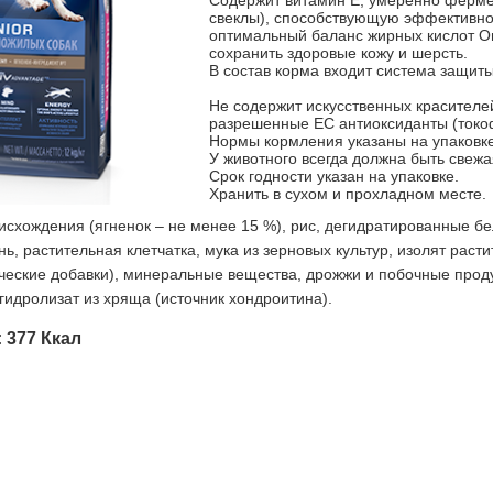
Содержит витамин Е, умеренно ферме
свеклы), способствующую эффективно
оптимальный баланс жирных кислот О
сохранить здоровые кожу и шерсть.
В состав корма входит система защиты
Не содержит искусственных красителе
разрешенные ЕС антиоксиданты (токо
Нормы кормления указаны на упаковке
У животного всегда должна быть свежа
Срок годности указан на упаковке.
Хранить в сухом и прохладном месте.
схождения (ягненок – не менее 15 %), рис, дегидратированные бе
ь, растительная клетчатка, мука из зерновых культур, изолят раст
ческие добавки), минеральные вещества, дрожжи и побочные прод
гидролизат из хряща (источник хондроитина).
: 377 Ккал