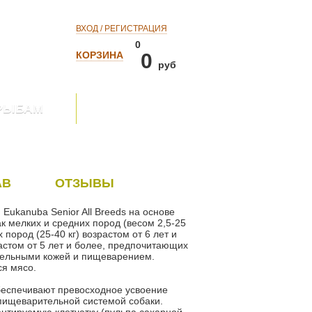
ВХОД / РЕГИСТРАЦИЯ
0
КОРЗИНА
0
руб
РЫБАМ
АВ
ОТЗЫВЫ
ukanuba Senior All Breeds на основе
к мелких и средних пород (весом 2,5-25
х пород (25-40 кг) возрастом от 6 лет и
растом от 5 лет и более, предпочитающих
ительными кожей и пищеварением.
я мясо.
еспечивают превосходное усвоение
пищеварительной системой собаки.