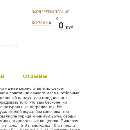
ВХОД / РЕГИСТРАЦИЯ
0
КОРЗИНА
0
руб
РЫБАМ
АВ
ОТЗЫВЫ
но на нее можно ответить. Секрет
нном сочетании сочного мяса и отборных
рационный продукт для ежедневного
радовать того, кто вам бесконечно
ко натуральные ингредиенты. Не
усилителей вкуса, без консервантов.
том числе курица минимум 26%), овощи
тамины, минеральные вещества. Пищевая
5 г; зола - 2,0 г; клетчатка - 0,5 г; влага -