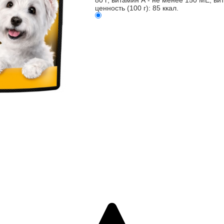
80 г; витамин А - не менее 150 МЕ; ви
ценность (100 г): 85 ккал.