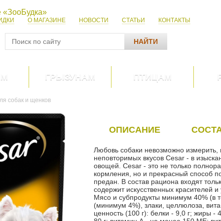
ИДКИ
О МАГАЗИНЕ
НОВОСТИ
СТАТЬИ
КОНТАКТЫ
НАЙТИ
АМ
ГРЫЗУНАМ
ПТИЦАМ
ля собак и щенков
ОПИСАНИЕ
СОСТ
Любовь собаки невозможно измерить, 
неповторимых вкусов Cesar - в изыска
овощей. Cesar - это не только полно
кормления, но и прекрасный способ по
предан. В состав рациона входят толь
содержит искусственных красителей и 
Мясо и субпродукты минимум 40% (в 
(минимум 4%), злаки, целлюлоза, ви
ценность (100 г): белки - 9,0 г; жиры - 4,